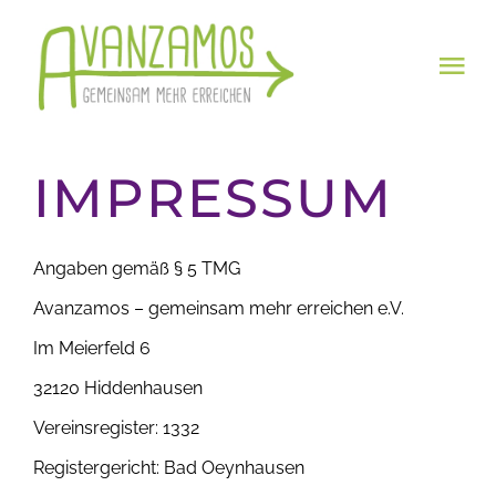
Zum
Inhalt
Tog
springen
Nav
HOME
IMPRESSUM
Spenden
Angaben gemäß § 5 TMG
Impressum
Avanzamos – gemeinsam mehr erreichen e.V.
Im Meierfeld 6
32120 Hiddenhausen
Vereinsregister: 1332
Registergericht: Bad Oeynhausen